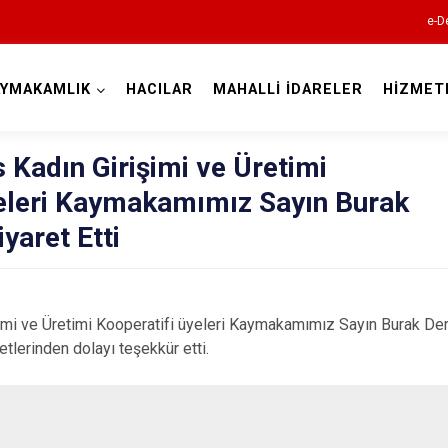
e-D
AYMAKAMLIK
HACILAR
MAHALLİ İDARELER
HİZMET
Kayseri
s Kadın Girişimi ve Üretimi
yeleri Kaymakamımız Sayın Burak
iyaret Etti
Akkışla
imi ve Üretimi Kooperatifi üyeleri Kaymakamımız Sayın Burak Dertl
Bünyan
lerinden dolayı teşekkür etti.
Develi
Felahiye
Hacılar