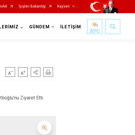
evlet
İçişleri Bakanlığı
Kayseri
LERİMİZ
GÜNDEM
İLETİŞİM
30
°C
Özvatan
ioğlu'nu Ziyaret Etti.
Pınarbaşı
Sarıoğlan
Sarız
Talas