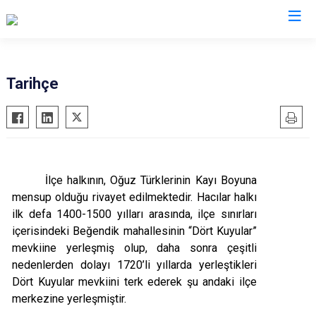
Kayseri
Tarihçe
Akkışla
Özvatan
Bünyan
Pınarbaşı
Develi
Sarıoğlan
Felahiye
Sarız
İlçe halkının, Oğuz Türklerinin Kayı Boyuna
mensup olduğu rivayet edilmektedir. Hacılar halkı
Hacılar
Talas
ilk defa 1400-1500 yılları arasında, ilçe sınırları
İncesu
Tomarza
içerisindeki Beğendik mahallesinin “Dört Kuyular”
Kocasinan
Yahyalı
mevkiine yerleşmiş olup, daha sonra çeşitli
Melikgazi
Yeşilhisar
nedenlerden dolayı 1720’li yıllarda yerleştikleri
Dört Kuyular mevkiini terk ederek şu andaki ilçe
merkezine yerleşmiştir.