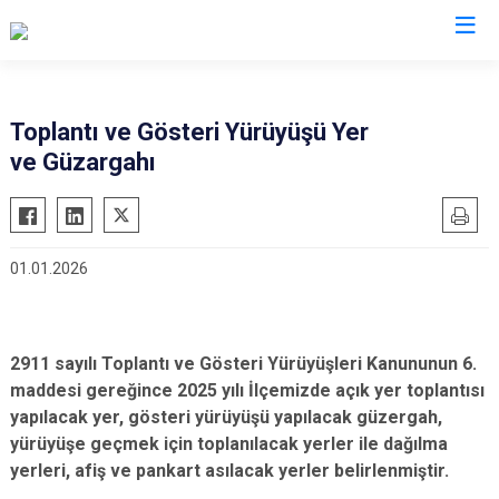
Kayseri
Toplantı ve Gösteri Yürüyüşü Yer
ve Güzargahı
Akkışla
Özvatan
Bünyan
Pınarbaşı
Develi
Sarıoğlan
01.01.2026
Felahiye
Sarız
Hacılar
Talas
İncesu
Tomarza
2
911 sayılı Toplantı ve Gösteri Yürüyüşleri Kanununun 6.
Kocasinan
Yahyalı
maddesi gereğince 2025 yılı İlçemizde açık yer toplantısı
Melikgazi
yapılacak yer, gösteri yürüyüşü yapılacak güzergah,
Yeşilhisar
yürüyüşe geçmek için toplanılacak yerler ile dağılma
yerleri, afiş ve pankart asılacak yerler belirlenmiştir.