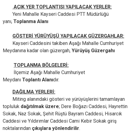
AÇIK YER TOPLANTISI YAPILACAK YERLER:
Yeni Mahalle Kayseri Caddesi PTT Müdürlüğü
yanı,
Toplanma Alanı
GÖSTERİ YÜRÜYÜŞÜ YAPILACAK GÜZERGAHLAR:
Kayseri Caddesini takiben Aşağı Mahalle Cumhuriyet
Meydanına kadar olan güzergah,
Yürüyüş Güzergahı
TOPLANMA BÖLGELERİ:
İlçemiz Aşağı Mahalle Cumhuriyet
Meydanı
Toplantı
Alanı
dır.
DAĞILMA YERLERİ:
Miting alanındaki gösteri ve yürüyüşlerini tamamlayan
topluluk
dağıtılmak üzere
; Dere Boğazı Caddesi, Hayrettin
Sokak, Naz Sokak, Şehit Rüştü Bayram Caddesi, Hisarcık
Caddesi ve Yıldırımlar Caddesi Cami Kebir Sokak giriş
noktalarından
çıkışlara yönlendirilir
.